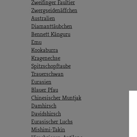
Zweifinger Faultier
Zwergseidenäffchen
Australien
Diamanttäubchen
Bennett Känguru
Emu
Kookaburra
Kragenechse
Spitzschopftaube
Trauerschwan
Eurasien
Blauer Pfau
Chinesischer Muntjak
Damhirsch
Davidshirsch
Eurasischer Luchs
Mishimi-Takin