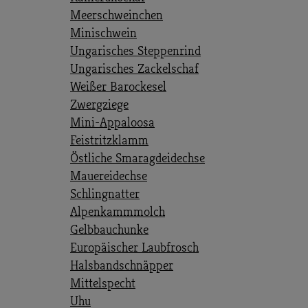
Meerschweinchen
Minischwein
Ungarisches Steppenrind
Ungarisches Zackelschaf
Weißer Barockesel
Zwergziege
Mini-Appaloosa
Feistritzklamm
Östliche Smaragdeidechse
Mauereidechse
Schlingnatter
Alpenkammmolch
Gelbbauchunke
Europäischer Laubfrosch
Halsbandschnäpper
Mittelspecht
Uhu