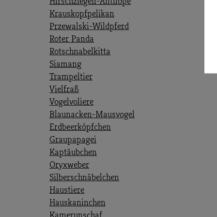
Hirschziegen-Antilope
Krauskopfpelikan
Przewalski-Wildpferd
Roter Panda
Rotschnabelkitta
Siamang
Trampeltier
Vielfraß
Vogelvoliere
Blaunacken-Mausvogel
Erdbeerköpfchen
Graupapagei
Kaptäubchen
Oryxweber
Silberschnäbelchen
Haustiere
Hauskaninchen
Kamerunschaf