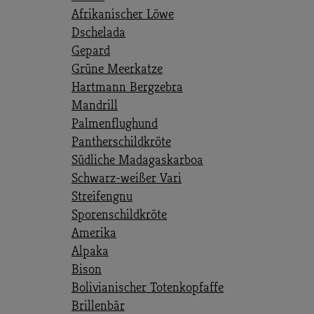
Afrikanischer Löwe
Dschelada
Gepard
Grüne Meerkatze
Hartmann Bergzebra
Mandrill
Palmenflughund
Pantherschildkröte
Südliche Madagaskarboa
Schwarz-weißer Vari
Streifengnu
Sporenschildkröte
Amerika
Alpaka
Bison
Bolivianischer Totenkopfaffe
Brillenbär