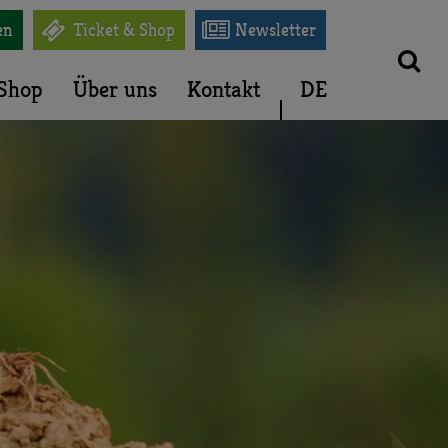


en
Ticket & Shop
Newsletter
Shop
Über uns
Kontakt
DE