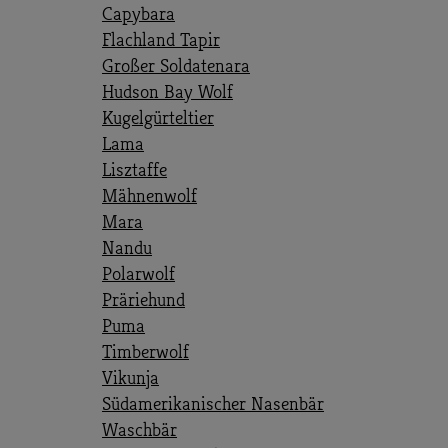
Capybara
Flachland Tapir
Großer Soldatenara
Hudson Bay Wolf
Kugelgürteltier
Lama
Lisztaffe
Mähnenwolf
Mara
Nandu
Polarwolf
Präriehund
Puma
Timberwolf
Vikunja
Südamerikanischer Nasenbär
Waschbär