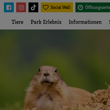





Social Wall
Öffnungszeit
Tiere
Park Erlebnis
Informationen