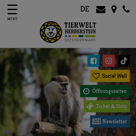
DE




Social Wall

Öffnungszeiten

Ticket & Shop

Newsletter