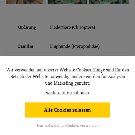
Ordnung
Fledertiere (Chiroptera)
Familie
Flughunde (Pteropodidae)
Verbreitung
Afrika südlich der Sahara
Wir verwenden auf unserer Website Cookies. Einige sind für den
Betrieb der Website notwendig, andere werden für Analysen
und Marketing genutzt.
Lebensraum
weitere Informationen
Wälder, Savanne
Alle Cookies zulassen
Nahrung
Früchte
Nur notwendige Cookies verwenden