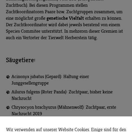
Zuchtbuch). Bei diesen Programmen stellen
Zuchtkoordinatoren Paare bzw. Zuchtgruppen zusammen, um
genetische Vielfalt
eine möglichst große
erhalten zu können.
Der Zuchtkoordinator wird dabei jeweils beratend von einem
Species Commitee unterstützt. In mehreren dieser Gremien ist
auch ein Vertreter der Tierwelt Herberstein tätig.
Säugetiere:
Acinonyx jubatus (Gepard): Haltung einer
Junggesellengruppe
Ailurus fulgens (Roter Panda): Zuchtpaar, bisher keine
Nachzucht
Chrysocyon brachyurus (Mähnenwolf): Zuchtpaar, erste
Nachzucht 2019
Choloepus didactylus (Zweifinger-Faultier): Zuchtpaar,
regelmäßige Nachzucht
Wir verwenden auf unserer Website Cookies. Einige sind für den