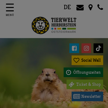
DE




Social Wall

Öffnungszeiten

Ticket & Shop

Newsletter