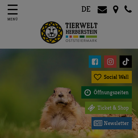
DE




Social Wall

Öffnungszeiten

Ticket & Shop

Newsletter