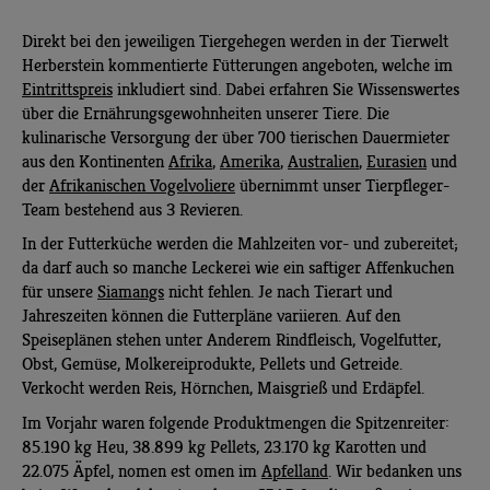
Direkt bei den jeweiligen Tiergehegen werden in der Tierwelt
Herberstein kommentierte Fütterungen angeboten, welche im
Eintrittspreis
inkludiert sind. Dabei erfahren Sie Wissenswertes
über die Ernährungsgewohnheiten unserer Tiere. Die
kulinarische Versorgung der über 700 tierischen Dauermieter
aus den Kontinenten
Afrika
,
Amerika
,
Australien
,
Eurasien
und
der
Afrikanischen Vogelvoliere
übernimmt unser Tierpfleger-
Team bestehend aus 3 Revieren.
In der Futterküche werden die Mahlzeiten vor- und zubereitet;
da darf auch so manche Leckerei wie ein saftiger Affenkuchen
für unsere
Siamangs
nicht fehlen. Je nach Tierart und
Jahreszeiten können die Futterpläne variieren. Auf den
Speiseplänen stehen unter Anderem Rindfleisch, Vogelfutter,
Obst, Gemüse, Molkereiprodukte, Pellets und Getreide.
Verkocht werden Reis, Hörnchen, Maisgrieß und Erdäpfel.
Im Vorjahr waren folgende Produktmengen die Spitzenreiter:
85.190 kg Heu, 38.899 kg Pellets, 23.170 kg Karotten und
22.075 Äpfel, nomen est omen im
Apfelland
. Wir bedanken uns