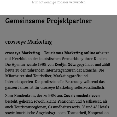
Nur notwendige Cookies verwenden
Gemeinsame Projektpartner
crosseye Marketing
crosseye Marketing - Tourismus Marketing online
arbeitet
mit Herzblut an der touristischen Vermarktung ihrer Kunden.
Evelyn Götz
Die Agentur wurde 1999 von
gegründet und zählt
heute zu den führenden Internetagenturen der Branche. Die
Mitarbeiter sind Touristiker, Marketingprofis und
Internetexperten. Die professionelle Betreuung während das
ganzen Jahres ist für crosseye Marketing selbstverständlich.
Tourismusbetrieben
Zum Kundenkreis, der zu 98% aus
besteht, gehören sowohl kleine Pensionen und Gasthäuser, als
auch Tourismusregionen, Gesundheitsresorts, 3* und 4* Hotels
sowie touristische Angebotsgruppen. Teamarbeit, Kooperation