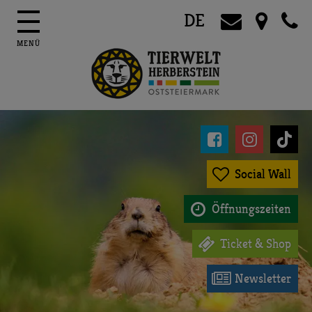
DE




Social Wall

Öffnungszeiten

Ticket & Shop

Newsletter