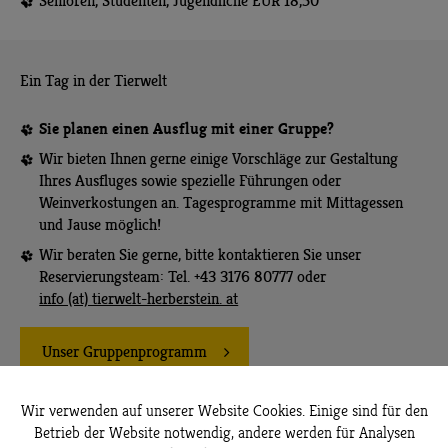
Senioren, Studenten, Jugendliche EUR 18,50
Ein Tag in der Tierwelt
Sie planen einen Ausflug mit einer Gruppe?
Wir bieten Ihnen gerne einige Vorschläge zur Gestaltung
Ihres Ausfluges sowie spezielle Führungen oder
Weinverkostungen an. Tagesprogramme mit Mittagessen
und Jause möglich!
Wir beraten Sie gerne, bitte kontaktieren Sie unser
Reservierungsteam: Tel. +43 3176 80777 oder
info (at) tierwelt-herberstein. at
Unser Gruppenprogramm
Wir verwenden auf unserer Website Cookies. Einige sind für den
Betrieb der Website notwendig, andere werden für Analysen