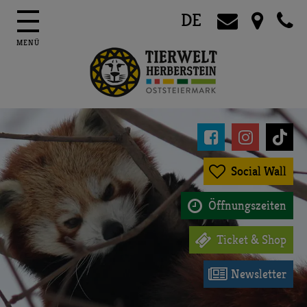
DE




Social Wall

Öffnungszeiten

Ticket & Shop

Newsletter