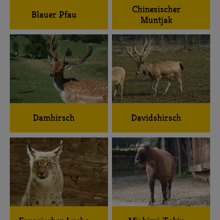
Chinesischer
Blauer Pfau
Muntjak
Damhirsch
Davidshirsch