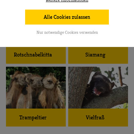
weitere Informationen
Alle Cookies zulassen
Nur notwendige Cookies verwenden
Rotschnabelkitta
Siamang
Trampeltier
Vielfraß