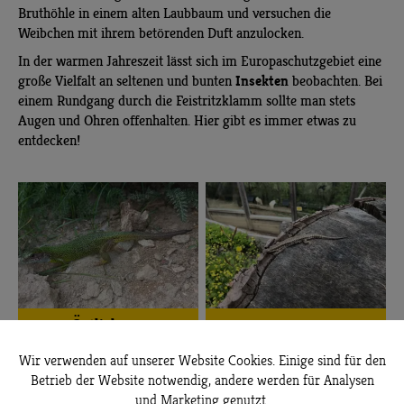
Bruthöhle in einem alten Laubbaum und versuchen die
Weibchen mit ihrem betörenden Duft anzulocken.
In der warmen Jahreszeit lässt sich im Europaschutzgebiet eine
Insekten
große Vielfalt an seltenen und bunten
beobachten. Bei
einem Rundgang durch die Feistritzklamm sollte man stets
Augen und Ohren offenhalten. Hier gibt es immer etwas zu
entdecken!
Östliche
Mauereidechse
Smaragdeidechse
Wir verwenden auf unserer Website Cookies. Einige sind für den
Betrieb der Website notwendig, andere werden für Analysen
und Marketing genutzt.