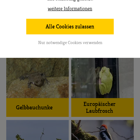
weitere Informationen
Alle Cookies zulassen
Schlingnatter
Alpenkammmolch
Nur notwendige Cookies verwenden
Europäischer
Gelbbauchunke
Laubfrosch