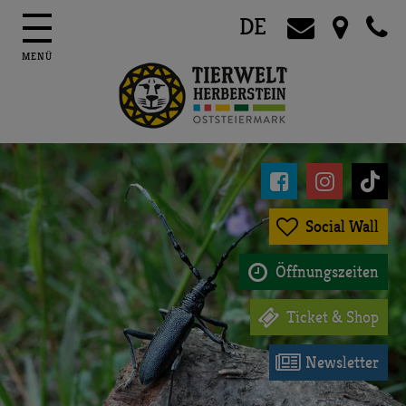
DE




Social Wall

Öffnungszeiten

Ticket & Shop

Newsletter