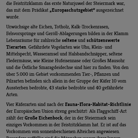
die Feistritzklamm das erste Naturjuwel der Steiermark war,
„Europaschutzgebiet“
das mit dem Prädikat
ausgezeichnet
wurde.
Urwüchsige alte Eichen, Totholz, Kalk-Trockenrasen,
Felsvorsprünge und Geröll-Ablagerungen bilden in der Klamm
seltene
schützenswerte
Lebensräume für zahlreiche
und
Tierarten
. Gefährdete Vogelarten wie Uhu, Klein- und
Mittelspecht, Wasseramsel und Halsbandschnäpper, seltene
Fledermäuse, wie Kleine Hufeisennase oder Großes Mausohr
und die Östliche Smaragdeidechse sind hier zu finden. Von den
über 5.000 im Gebiet vorkommenden Tier-, Pflanzen und
Pilzarten befinden sich allein in der Gruppe der Käfer 10 vom
Aussterben bedrohte, 43 starke bedrohte und 40 gefährdete
Arten.
Fauna-Flora-Habitat-Richtlinie
Vier Käferarten sind nach der
der Europäischen Union streng geschützt: Als Flaggschiff-Art
Große Eichenbock
zählt der
, der in der Steiermark sein
einziges Vorkommen in der Feistritzklamm hat. Er ist auf das
Vorkommen von sonnenbeschienen Alteichen angewiesen.