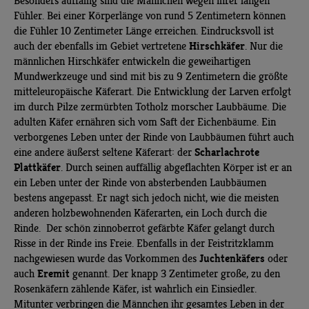
Besonders auffällig sind die Männchen wegen ihrer langen
Fühler. Bei einer Körperlänge von rund 5 Zentimetern können
die Fühler 10 Zentimeter Länge erreichen. Eindrucksvoll ist
Hirschkäfer
auch der ebenfalls im Gebiet vertretene
. Nur die
männlichen Hirschkäfer entwickeln die geweihartigen
Mundwerkzeuge und sind mit bis zu 9 Zentimetern die größte
mitteleuropäische Käferart. Die Entwicklung der Larven erfolgt
im durch Pilze zermürbten Totholz morscher Laubbäume. Die
adulten Käfer ernähren sich vom Saft der Eichenbäume. Ein
verborgenes Leben unter der Rinde von Laubbäumen führt auch
Scharlachrote
eine andere äußerst seltene Käferart: der
Plattkäfer
. Durch seinen auffällig abgeflachten Körper ist er an
ein Leben unter der Rinde von absterbenden Laubbäumen
bestens angepasst. Er nagt sich jedoch nicht, wie die meisten
anderen holzbewohnenden Käferarten, ein Loch durch die
Rinde. Der schön zinnoberrot gefärbte Käfer gelangt durch
Risse in der Rinde ins Freie. Ebenfalls in der Feistritzklamm
Juchtenkäfers
nachgewiesen wurde das Vorkommen des
oder
Eremit
auch
genannt. Der knapp 3 Zentimeter große, zu den
Rosenkäfern zählende Käfer, ist wahrlich ein Einsiedler.
Mitunter verbringen die Männchen ihr gesamtes Leben in der