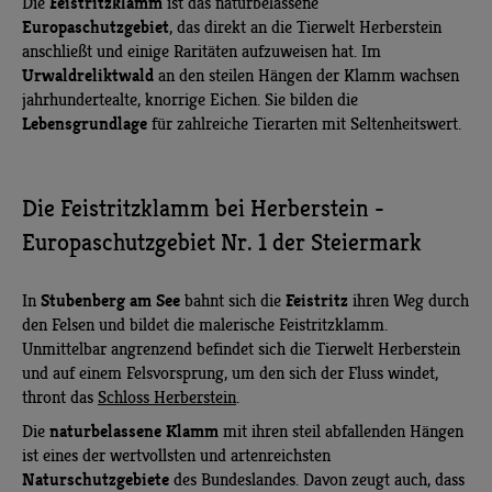
Feistritzklamm
Die
ist das naturbelassene
Europaschutzgebiet
, das direkt an die Tierwelt Herberstein
anschließt und einige Raritäten aufzuweisen hat. Im
Urwaldreliktwald
an den steilen Hängen der Klamm wachsen
jahrhundertealte, knorrige Eichen. Sie bilden die
Lebensgrundlage
für zahlreiche Tierarten mit Seltenheitswert.
Die Feistritzklamm bei Herberstein -
Europaschutzgebiet Nr. 1 der Steiermark
Stubenberg am See
Feistritz
In
bahnt sich die
ihren Weg durch
den Felsen und bildet die malerische Feistritzklamm.
Unmittelbar angrenzend befindet sich die Tierwelt Herberstein
und auf einem Felsvorsprung, um den sich der Fluss windet,
thront das
Schloss Herberstein
.
naturbelassene Klamm
Die
mit ihren steil abfallenden Hängen
ist eines der wertvollsten und artenreichsten
Naturschutzgebiete
des Bundeslandes. Davon zeugt auch, dass