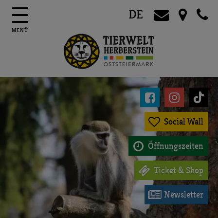
DE




Social Wall

Öffnungszeiten

Ticket & Shop

Newsletter