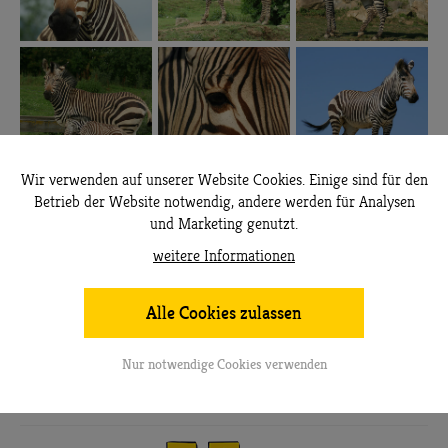
Wir verwenden auf unserer Website Cookies. Einige sind für den
Betrieb der Website notwendig, andere werden für Analysen
und Marketing genutzt.
Ordnung
weitere Informationen
Unpaarhufer
Alle Cookies zulassen
Familie
Pferde
Nur notwendige Cookies verwenden
Verbreitung
Süd-West-Afrika (Namibia bis Angola,
ausgewildert am West- und Ost-Kap)