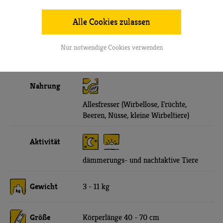
Verbreitung
ursprünglich Nord- und Mittelamerika
Alle Cookies zulassen
Lebensraum
Nur notwendige Cookies verwenden
Halbwüsten, Mischwälder, Mangroven
Nahrung
Allesfresser (Wirbellose, Früchte,
Beeren, Nüsse, kleine Wirbeltiere)
Aktivität
dämmerungs- und nachtaktive Tiere
Gewicht
3 - 11 kg
Größe
Körperlänge 40 - 70 cm