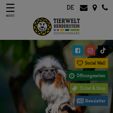
DE




Social Wall

Öffnungszeiten

Ticket & Shop

Newsletter