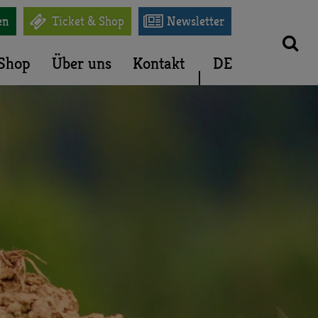


en
Ticket & Shop
Newsletter
Shop
Über uns
Kontakt
DE