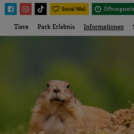





Social Wall
Öffnungszeit
Tiere
Park Erlebnis
Informationen