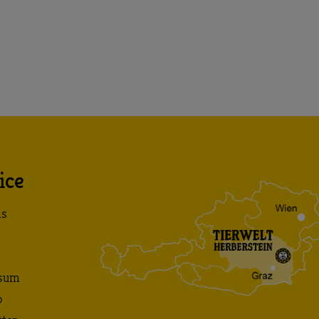
ice
ns
sum
p