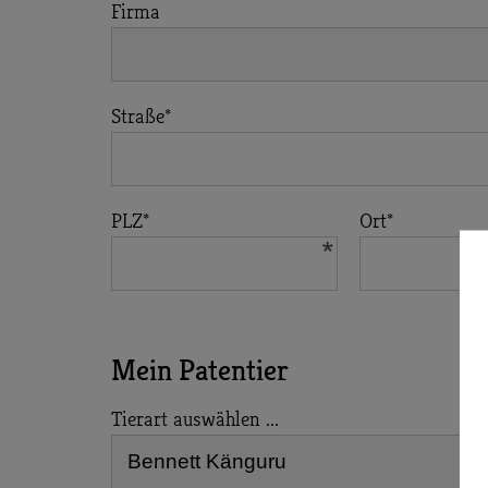
Firma
Straße
*
PLZ
*
Ort
*
Mein Patentier
Tierart auswählen ...