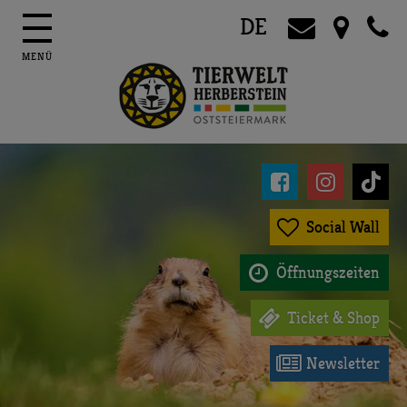
DE




Social Wall

Öffnungszeiten

Ticket & Shop

Newsletter