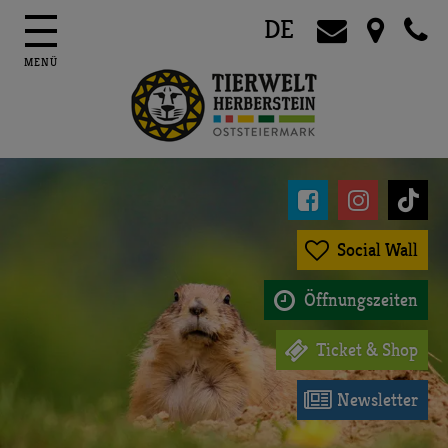
DE




Social Wall

Öffnungszeiten

Ticket & Shop

Newsletter