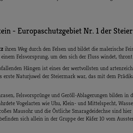
tein - Europaschutzgebiet Nr. 1 der Stei
tz
ihren Weg durch den Felsen und bildet die malerische Fe
f einem Felsvorsprung, um den sich der Fluss windet, thron
bfallenden Hängen ist eines der wertvollsten und artenreic
as erste Naturjuwel der Steiermark war, das mit dem Prädi
enrasen, Felsvorsprünge und Geröll-Ablagerungen bilden in
ährdete Vogelarten wie Uhu, Klein- und Mittelspecht, Was
roßes Mausohr und die Östliche Smaragdeidechse sind hier 
efinden sich allein in der Gruppe der Käfer 10 vom Ausste