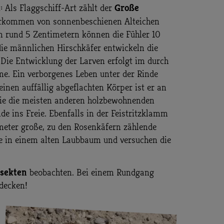
Große
 Als Flaggschiff-Art zählt der
 Vorkommen von sonnenbeschienen Alteichen
n rund 5 Zentimetern können die Fühler 10
die männlichen Hirschkäfer entwickeln die
Die Entwicklung der Larven erfolgt im durch
e. Ein verborgenes Leben unter der Rinde
einen auffällig abgeflachten Körper ist er an
wie die meisten anderen holzbewohnenden
de ins Freie. Ebenfalls in der Feistritzklamm
eter große, zu den Rosenkäfern zählende
le in einem alten Laubbaum und versuchen die
sekten
beobachten. Bei einem Rundgang
tdecken!