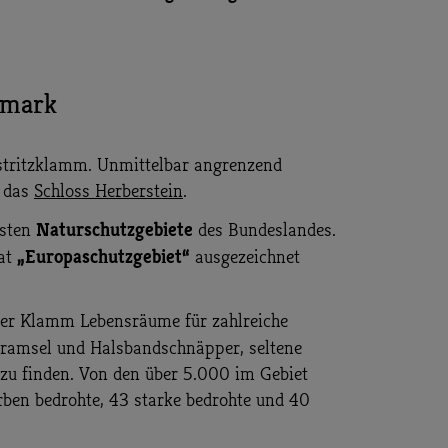
ermark
istritzklamm. Unmittelbar angrenzend
t das
Schloss Herberstein
.
Naturschutzgebiete
hsten
des Bundeslandes.
„Europaschutzgebiet“
kat
ausgezeichnet
 der Klamm Lebensräume für zahlreiche
seramsel und Halsbandschnäpper, seltene
zu finden. Von den über 5.000 im Gebiet
rben bedrohte, 43 starke bedrohte und 40