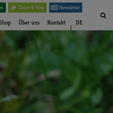


en
Ticket & Shop
Newsletter
Shop
Über uns
Kontakt
DE