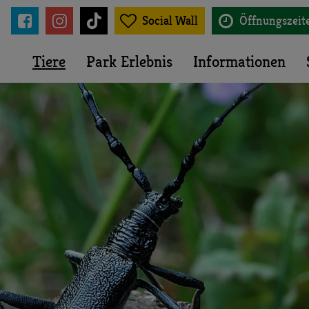





Social Wall
Öffnungszeit
Tiere
Park Erlebnis
Informationen