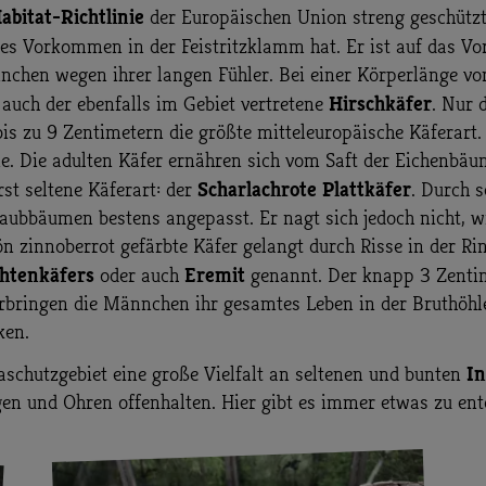
bitat-Richtlinie
der Europäischen Union streng geschützt:
ziges Vorkommen in der Feistritzklamm hat. Er ist auf das
nchen wegen ihrer langen Fühler. Bei einer Körperlänge vo
Hirschkäfer
 auch der ebenfalls im Gebiet vertretene
. Nur 
 zu 9 Zentimetern die größte mitteleuropäische Käferart. 
. Die adulten Käfer ernähren sich vom Saft der Eichenbäum
Scharlachrote Plattkäfer
st seltene Käferart: der
. Durch s
Laubbäumen bestens angepasst. Er nagt sich jedoch nicht, 
ön zinnoberrot gefärbte Käfer gelangt durch Risse in der Rin
htenkäfers
Eremit
oder auch
genannt. Der knapp 3 Zentim
 verbringen die Männchen ihr gesamtes Leben in der Bruthöh
ken.
In
aschutzgebiet eine große Vielfalt an seltenen und bunten
gen und Ohren offenhalten. Hier gibt es immer etwas zu en